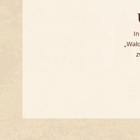
In
„Wald
z