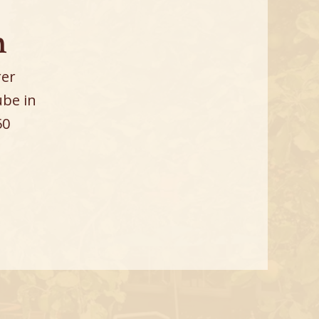
n
rer
ube in
50