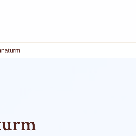
nnaturm
aturm